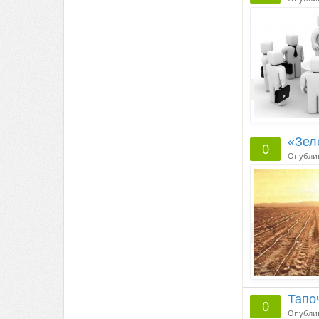
«Зел
0
Опубли
Тапо
0
Опубли