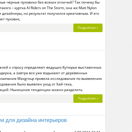
тные чёрные пуховики без всяких отличий? Так почему бы
кого – куртка AI Riders on The Storm, она же Matt Nylon
и дизайнеры, но результат получился креативным. И это
ет пуховик,
Подробнее »
телей к спросу определяют ведущих Кутюрье выставочных
одерна, а завтра все уже вздыхают от деревянных
, компания Maxgroup провела исследование по выявлению
ледования было выявлен уход от Хай-тека,
укций. Нынешние тенденции можно разделить
Подробнее »
и для дизайна интерьеров