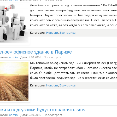
Дизайнером проекта под полным названием "iPod Shuffle
достоинствами плеера будущего он называет неогран
батарея. Звучит прекрасно, но благодаря чему это мо
компьютером с помощью аккаунта на iTunes - через G3
компьютера каждый раз когда вы его включаете, и обн
Категория:
Новости
,
Экономика
еное» офисное здание в Париже
ковал:
admin
Дата: 5.10.2016
Просмотров:
Мы говорим об офисном здании «Энергия плюс» (Energy 
Парижа, чтобы не потреблять большого количества эле
само. Оно обещает стать самым «зеленым», т. е. экол
было построено, ведь это здание энергетически самодо
Категория:
Новости
,
Экономика
чки и подгузники будут отправлять sms
ковал:
admin
Дата: 5.10.2016
Просмотров: