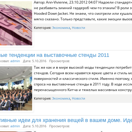
Автор: Ann-Vivienne, 23.10.2012 04:07 Надоели стандар
не разбавить зимний гардероб чем-то этаким? В роли эта
Hooded Down Jacket. Не знаем, что смотрели или кушал
мягко сказано. Только представьте, какие эмоции вызов
Категория:
Экономика
,
Новости
ые тенденции на выставочные стенды 2011
ковал:
admin
Дата: 5.10.2016
Просмотров:
Так же как и в мире высокой моды тенденции потреби
стендов. Сегодня всем нравятся яркие цвета и стиль м
поверхностей и классического стиля. Именно поэтому
спроса на выставочные стенды в 2011 году. В ходе исс
перенасыщенного Китча и тяжелых массивных констр
Категория:
Экономика
,
Новости
тивные идеи для хранения вещей в вашем доме. Иде
ковал:
admin
Дата: 5.10.2016
Просмотров: