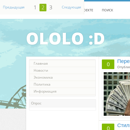
1
2
3
Предыдущая
Следующая
ГЛАВНАЯ
НА ФОРУМ
О ПРОЕКТЕ
ПОИСК
OLOLO :D
Пере
0
Главная
Опубли
Новости
Экономика
Политика
Информация
Опрос
Стил
0