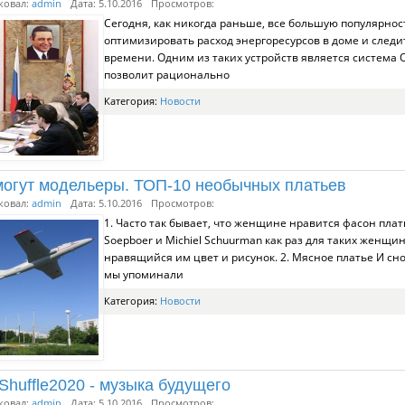
ковал:
admin
Дата: 5.10.2016
Просмотров:
Сегодня, как никогда раньше, все большую популярно
оптимизировать расход энергоресурсов в доме и следит
времени. Одним из таких устройств является система 
позволит рационально
Категория:
Новости
могут модельеры. ТОП-10 необычных платьев
ковал:
admin
Дата: 5.10.2016
Просмотров:
1. Часто так бывает, что женщине нравится фасон платья
Soepboer и Michiel Schuurman как раз для таких женщи
нравящийся им цвет и рисунок. 2. Мясное платье И сн
мы упоминали
Категория:
Новости
Shuffle2020 - музыка будущего
ковал:
admin
Дата: 5.10.2016
Просмотров: