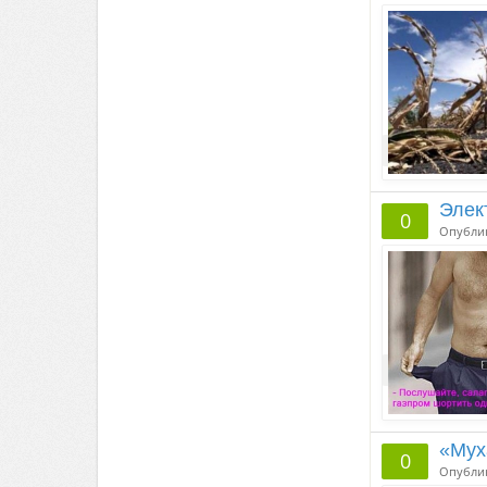
Элек
0
Опубли
«Мух
0
Опубли