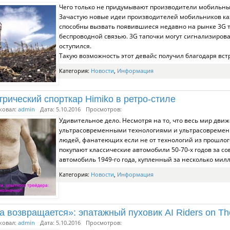
Чего только не придумывают производители мобильных
Зачастую новые идеи производителей мобильников ка
способны вызвать появившиеся недавно на рынке 3G т
беспроводной связью. 3G тапочки могут сигнализироват
оступился.
Такую возможность этот девайс получил благодаря в
Категория:
Новости
,
Информация
трический спорткар Himiko в ретро-стиле
ковал:
admin
Дата: 5.10.2016
Просмотров:
Удивительное дело. Несмотря на то, что весь мир движ
ультрасовременными технологиями и ультрасовременн
людей, фанатеющих если не от технологий из прошлого
покупают классические автомобили 50-70-х годов за 
автомобиль 1949-го года, купленный за несколько мил
Категория:
Новости
,
Информация
а возвращается»: эпатажный пуховик AI Riders on Th
ковал:
admin
Дата: 5.10.2016
Просмотров: